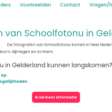
ders
Voorbeelden
Contact
Vragen/h
n van Schoolfotonu in Ge
De fotografen van Schoolfotonu komen in heel Nederl
peldoorn, Nijmegen en Arnhem.
jou in Gelderland kunnen langskomen
 op.
mogelijkheden.
Ik wil meer informatie